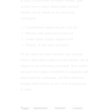
et iusto.Ut wisi enim ad minim veniam, quis
nostrud exerci tation ullamcorper suscipit
lobortis nisl ut aliquip ex ea commodo
consequat.
Consectetuer adipiscing elit, sed dia
Nummy nibh euismod tincidunt ut
Loreet dolore magna aliquam erat
Vlutpat. Ut wisi enim ad minim
Ut wisi enim ad minim veniam, quis nostrud
exerci tation ullamcorper suscipit lobortis nisl ut
aliquip ex ea commodo consequat. Duis autem
vel eum iriure dolor in hendrerit in vulputate velit
esse molestie consequat, vel illum dolore eu
feugiat nulla facilisis at vero eros et accumsan
et iusto.
Tags:
Apartment
Houses
Luxury