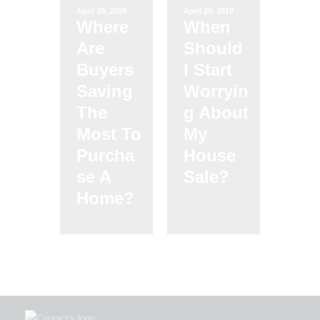
April 20, 2019
April 20, 2019
Where
When
Are
Should
Buyers
I Start
Saving
Worryin
The
g About
Most To
My
Purcha
House
se A
Sale?
Home?