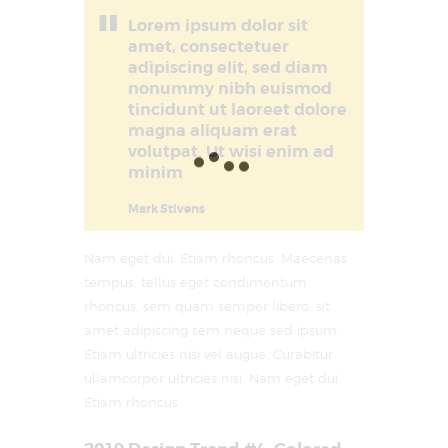
Lorem ipsum dolor sit
amet, consectetuer
adipiscing elit, sed diam
nonummy nibh euismod
tincidunt ut laoreet dolore
magna aliquam erat
volutpat. Ut wisi enim ad
minim
Mark Stivens
Nam eget dui. Etiam rhoncus. Maecenas
tempus, tellus eget condimentum
rhoncus, sem quam semper libero, sit
amet adipiscing sem neque sed ipsum.
Etiam ultricies nisi vel augue. Curabitur
ullamcorper ultricies nisi. Nam eget dui.
Etiam rhoncus.