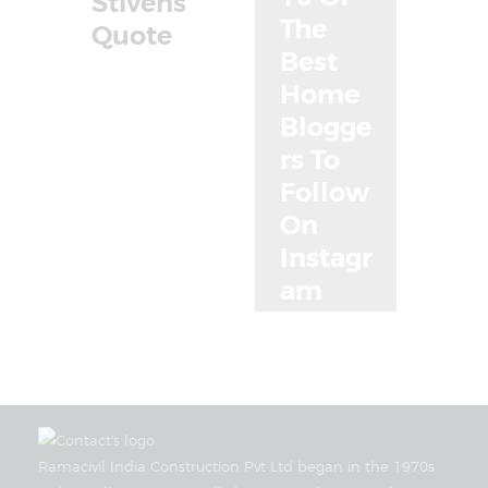
Stivens
The
Quote
Best
Home
Blogge
rs To
Follow
On
Instagr
am
Ramacivil India Construction Pvt Ltd began in the 1970s